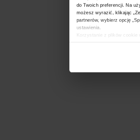
do Twoich preferencji. Na u
możesz wyrazić, klikając „Ze
partnerów, wybierz opcję „
ustawienia.
Korzystanie z plików cooki
Administratorem tych danych
informacje na temat stosowa
znajdziesz w naszej
Polityc