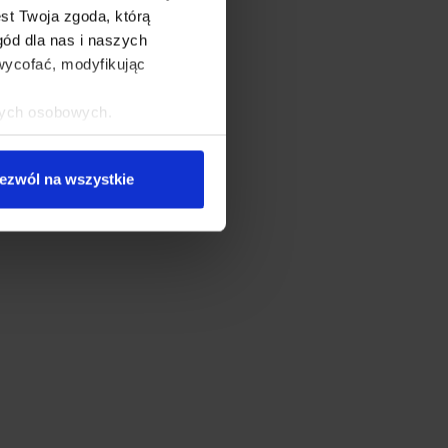
st Twoja zgoda, którą
gód dla nas i naszych
ycofać, modyfikując
nych osobowych.
 partnerzy. Szczegółowe
ugujących Ci uprawnień,
ezwól na wszystkie