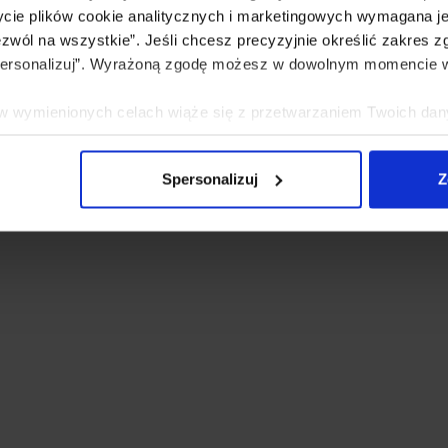
życie plików cookie analitycznych i marketingowych wymagana je
zwól na wszystkie”. Jeśli chcesz precyzyjnie określić zakres z
Spersonalizuj”. Wyrażoną zgodę możesz w dowolnym momencie w
e w wymienionych celach wiąże się z przetwarzaniem Twoich da
 jest Novem sp. z o.o., a w niektórych przypadkach także nasi
nia cookie oraz przetwarzania danych osobowych, w tym przysł
Spersonalizuj
Z
e Cookies
.