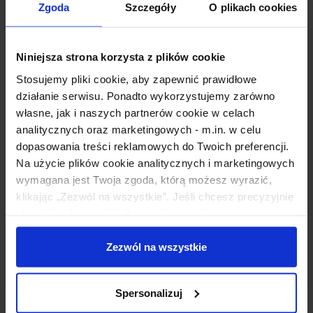
Zgoda
Szczegóły
O plikach cookies
Niniejsza strona korzysta z plików cookie
Stosujemy pliki cookie, aby zapewnić prawidłowe
działanie serwisu. Ponadto wykorzystujemy zarówno
własne, jak i naszych partnerów cookie w celach
analitycznych oraz marketingowych - m.in. w celu
dopasowania treści reklamowych do Twoich preferencji.
Na użycie plików cookie analitycznych i marketingowych
wymagana jest Twoja zgoda, którą możesz wyrazić,
klikając „Zezwól na wszystkie”. Jeśli chcesz precyzyjnie
określić zakres zgód dla nas i naszych partnerów,
wybierz opcję „Spersonalizuj”. Wyrażoną zgodę możesz
w dowolnym momencie wycofać, modyfikując
Zezwól na wszystkie
ustawienia.
Korzystanie z plików cookie w wymienionych celach
Spersonalizuj
wiąże się z przetwarzaniem Twoich danych osobowych.