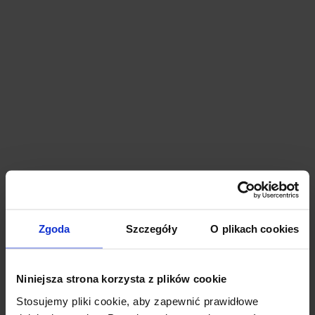
Shipping Method
$ 0.00 USD
Payment Info
* Required
Card Number *
Zgoda
Szczegóły
O plikach cookies
Niniejsza strona korzysta z plików cookie
Stosujemy pliki cookie, aby zapewnić prawidłowe
Expiration Date *